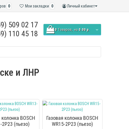
ров
0
Мои закладки
0
Личный кабинет
9) 509 02 17
0
Tоваров,
на
0.00 р.
9) 110 45 18
нске и ЛНР
я колонка BOSCH
Газовая колонка BOSCH
-2P23 (пьезо)
WR15-2P23 (пьезо)