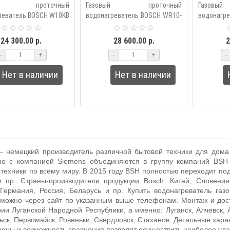
вый проточный
Газовый проточный
Газов
реватель BOSCH W10KB
водонагреватель BOSCH WR10-
водонагр
т раздельную
2P23 оснащен горелкой из
2P23 ос
овку по мощности и
нержавеющей стали с
нержав
24 300.00 р.
28 600.00 р.
2
протока горячей воды.
модуляцией мощности, что
модуляц
-
+
-
+
-
лектрически..
позволяет смешивать хо..
позволяет
Нет в наличии
Нет в наличии
 немецкий производитель различной бытовой техники для дома 
но с компанией
Siemens
объединяются в группу компаний
BSH
техники по всему миру. В 2015 году
BSH
полностью переходит по
 пр. Страны-производители продукции
Bosch
: Китай, Словения
 Германия, Россия, Беларусь и пр.
Купить водонагреватель газ
зможно через сайт по указанным выше телефонам. Монтаж и дост
ии Луганской Народной Республики, а именно: Луганск, Алчевск, 
ск, Первомайск, Ровеньки, Свердловск, Стаханов. Детальные хар
ены и возможность сравнения позволят осуществить наиболее удач