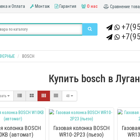
вка и Оплата
Монтаж
Гарантия
О нас
Сравнение това
+7(95
+7(95
СФЕРНЫЕ
BOSCH
Купить bosch в Луга
вать
48
ая колонка BOSCH
Газовая колонка BOSCH
Газова
0KB (автомат)
WR10-2P23 (пьезо)
WR13