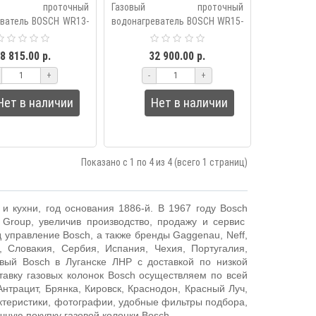
ый проточный
Газовый проточный
еватель BOSCH WR13-
водонагреватель BOSCH WR15-
нащен горелкой из
2P23 оснащен горелкой из
еющей стали с
нержавеющей стали с
8 815.00 р.
32 900.00 р.
ией мощности, что
модуляцией мощности, что
+
-
+
 смешивать хо..
позволяет смешивать хо..
Нет в наличии
Нет в наличии
Показано с 1 по 4 из 4 (всего 1 страниц)
и кухни, год основания 1886-й. В 1967 году
Bosch
Group
, увеличив производство, продажу и сервис
д управление
Bosch
, а также бренды
Gaggenau
,
Neff
,
, Словакия, Сербия, Испания, Чехия, Португалия,
овый Bosch в Луганске ЛНР с доставкой по низкой
авку газовых колонок Bosch
осуществляем по всей
Антрацит, Брянка, Кировск, Краснодон, Красный Луч,
актеристики, фотографии, удобные фильтры подбора,
ную покупку газовой колонки Bosch.