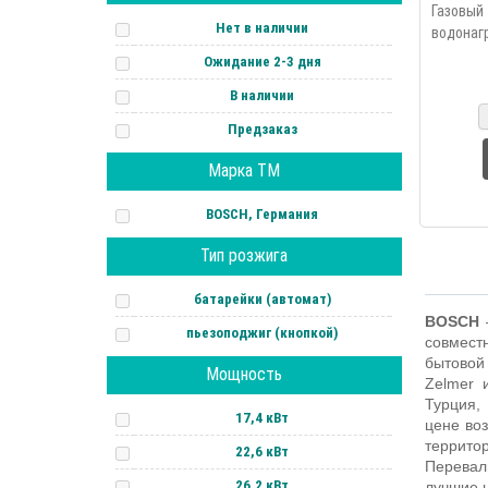
Газо
Нет в наличии
водонаг
имее
Ожидание 2-3 дня
регулир
В наличии
объёму 
Розжиг э
Предзаказ
Марка ТМ
BOSCH, Германия
Тип розжига
батарейки (автомат)
BOSCH
–
пьезоподжиг (кнопкой)
совмест
бытовой 
Мощность
Zelmer
и
Турция,
17,4 кВт
цене во
территор
22,6 кВт
Переваль
26,2 кВт
лучшие ц