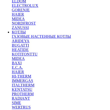
ELDOM
ELECTROLUX
GORENJE
HAIER
MIDEA
NORDFROST
ZANUSSI
КОТЛЫ
ГАЗОВЫЕ НАСТЕННЫЕ КОТЛЫ
ARIDEYA
BUGATTI
HEATIDE
KOTITONTTU
MIDEA
BAXI
E.C.A.
HAIER
HI-THERM
IMMERGAS
ITALTHERM
KENTATSU
PROTHERM
RADIANT
SIME
WERTRUS