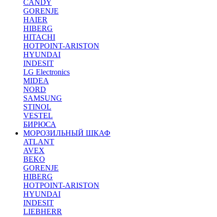
CANDY
GORENJE
HAIER
HIBERG
HITACHI
HOTPOINT-ARISTON
HYUNDAI
INDESIT
LG Electronics
MIDEA
NORD
SAMSUNG
STINOL
VESTEL
БИРЮСА
МОРОЗИЛЬНЫЙ ШКАФ
ATLANT
AVEX
BEKO
GORENJE
HIBERG
HOTPOINT-ARISTON
HYUNDAI
INDESIT
LIEBHERR