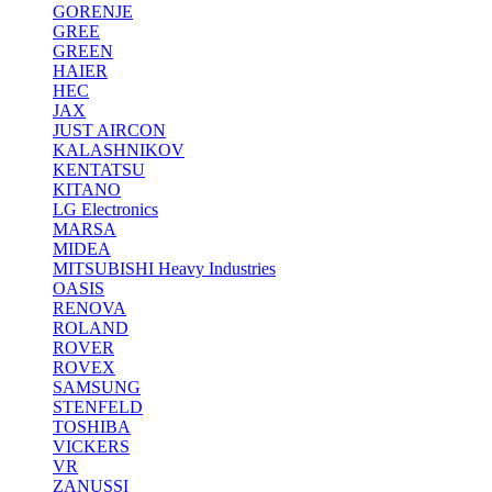
GORENJE
GREE
GREEN
HAIER
HEC
JAX
JUST AIRCON
KALASHNIKOV
KENTATSU
KITANO
LG Electronics
MARSA
MIDEA
MITSUBISHI Heavy Industries
OASIS
RENOVA
ROLAND
ROVER
ROVEX
SAMSUNG
STENFELD
TOSHIBA
VICKERS
VR
ZANUSSI