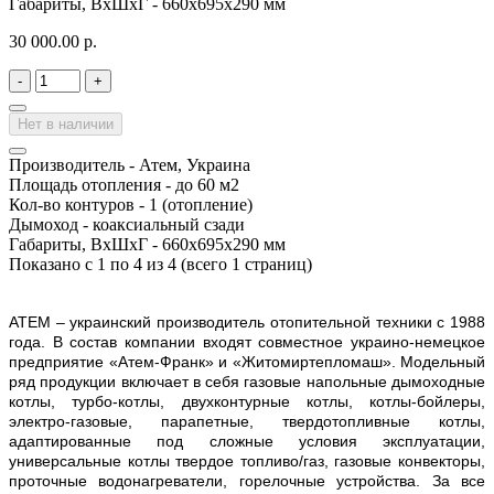
Габариты, ВхШхГ -
660х695х290 мм
30 000.00 р.
-
+
Нет в наличии
Производитель -
Атем, Украина
Площадь отопления -
до 60 м2
Кол-во контуров -
1 (отопление)
Дымоход -
коаксиальный сзади
Габариты, ВхШхГ -
660х695х290 мм
Показано с 1 по 4 из 4 (всего 1 страниц)
АТЕМ – украинский производитель отопительной техники с 1988
года. В состав компании входят совместное украино-немецкое
предприятие «Атем-Франк» и «Житомиртепломаш». Модельный
ряд продукции включает в себя газовые напольные дымоходные
котлы, турбо-котлы, двухконтурные котлы, котлы-бойлеры,
электро-газовые, парапетные, твердотопливные котлы,
адаптированные под сложные условия эксплуатации,
универсальные котлы твердое топливо/газ, газовые конвекторы,
проточные водонагреватели, горелочные устройства. За все