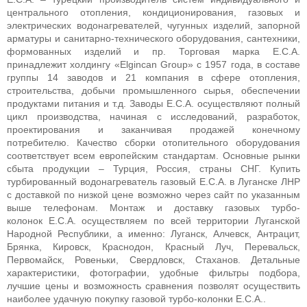
центрального отопления, кондиционирования, газовых и
электрических водонагревателей, чугунных изделий, запорной
арматуры и санитарно-технического оборудования, сантехники,
формованных изделий и пр. Торговая марка Е.С.А.
принадлежит холдингу «
Elgincan
Group
» с 1957 года, в составе
группы 14 заводов и 21 компания в сфере отопления,
строительства, добычи промышленного сырья, обеспечении
продуктами питания и т.д. Заводы
E
.
C
.
A
. осуществляют полный
цикл производства, начиная
с исследований, разработок,
проектирования и заканчивая продажей конечному
потребителю. Качество сборки отопительного оборудования
соответствует всем европейским стандартам. Основные рынки
сбыта продукции – Турция, Россия, страны СНГ.
Купить
турбированный водонагреватель газовый E.C.A. в Луганске ЛНР
с доставкой по низкой цене возможно через сайт по указанным
выше телефонам. Монтаж и доставку газовых турбо-
колонок
E.C.A.
осуществляем по всей территории Луганской
Народной Республики, а именно: Луганск, Алчевск, Антрацит,
Брянка, Кировск, Краснодон, Красный Луч, Перевальск,
Первомайск, Ровеньки, Свердловск, Стаханов. Детальные
характеристики, фотографии, удобные фильтры подбора,
лучшие цены и возможность сравнения позволят осуществить
наиболее удачную покупку газовой турбо-колонки
E.C.A.
.