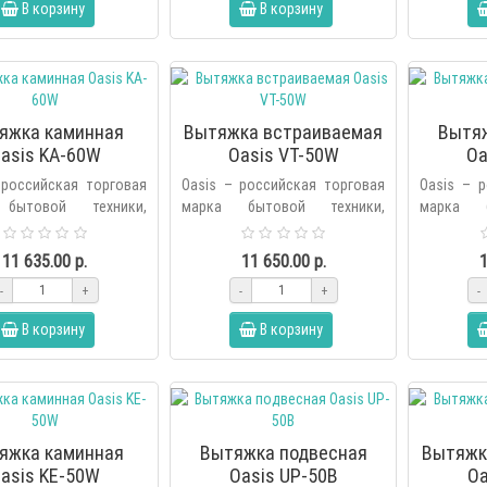
В корзину
В корзину
яжка каминная
Вытяжка встраиваемая
Вытя
asis KA-60W
Oasis VT-50W
Oa
 российская торговая
Oasis – российская торговая
Oasis – 
бытовой техники,
марка бытовой техники,
марка б
ная холдингом Forte в
основанная холдингом Forte в
основанна
оду. В продуктовую
2006 году. В продуктовую
2006 го
11 635.00 р.
11 650.00 р.
1
бренда вх..
линейку бренда вх..
линейку бр
-
+
-
+
-
В корзину
В корзину
яжка каминная
Вытяжка подвесная
Вытяжк
asis KE-50W
Oasis UP-50B
Oa