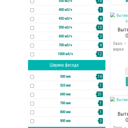
300 м3/ч
14
400 м3/ч
1
450 м3/ч
4
500 м3/ч
13
Выт
O
600 м3/ч
3
Oasis –
700 м3/ч
4
марка 
1000 м3/ч
12
основан
2006 г
Ширина фасада
линейку 
500 мм
14
520 мм
1
600 мм
31
700 мм
1
800 мм
1
Выт
O
900 мм
3
Oasis –