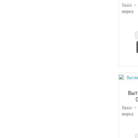
Oasis –
марка 
основан
2006 г
линейку 
Выт
Oasis –
марка 
основан
2006 г
линейку 