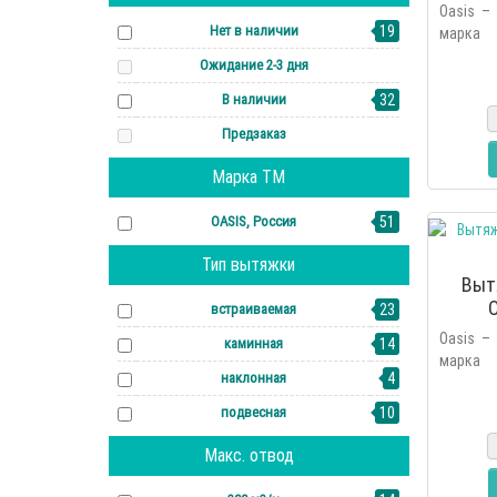
Oasis –
Нет в наличии
19
марка 
основан
Ожидание 2-3 дня
2006 г
В наличии
32
линейку 
Предзаказ
Марка ТМ
OASIS, Россия
51
Тип вытяжки
Выт
O
встраиваемая
23
Oasis –
каминная
14
марка 
наклонная
4
основан
2006 г
подвесная
10
линейку 
Макс. отвод