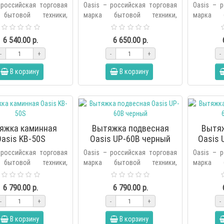
к
 российская торговая
Oasis – российская торговая
Oasis – 
бытовой техники,
марка бытовой техники,
марка б
ная холдингом Forte в
основанная холдингом Forte в
основанна
оду. В продуктовую
2006 году. В продуктовую
2006 го
6 540.00 р.
6 650.00 р.
бренда вх..
линейку бренда вх..
линейку бр
-
+
-
+
-
В корзину
В корзину
яжка каминная
Вытяжка подвесная
Вытя
asis KB-50S
Oasis UP-60B черный
Oasis 
 российская торговая
Oasis – российская торговая
Oasis – 
бытовой техники,
марка бытовой техники,
марка б
ная холдингом Forte в
основанная холдингом Forte в
основанна
оду. В продуктовую
2006 году. В продуктовую
2006 го
6 790.00 р.
6 790.00 р.
бренда вх..
линейку бренда вх..
линейку бр
-
+
-
+
-
В корзину
В корзину