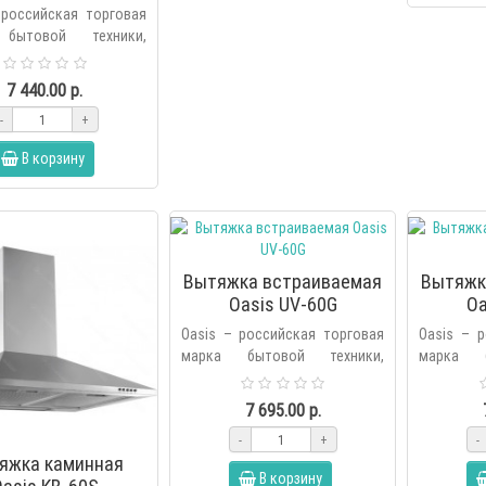
 российская торговая
бытовой техники,
ная холдингом Forte в
оду. В продуктовую
7 440.00 р.
бренда вх..
-
+
В корзину
Вытяжка встраиваемая
Вытяжк
Oasis UV-60G
Oa
Oasis – российская торговая
Oasis – 
марка бытовой техники,
марка б
основанная холдингом Forte в
основанна
2006 году. В продуктовую
2006 го
7 695.00 р.
линейку бренда вх..
линейку бр
-
+
-
яжка каминная
В корзину