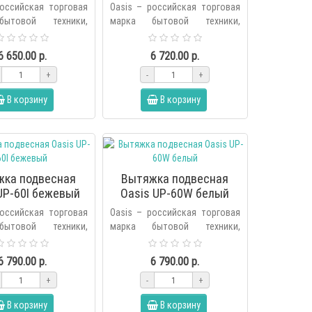
оричневый
российская торговая
Oasis – российская торговая
ытовой техники,
марка бытовой техники,
я холдингом Forte в
основанная холдингом Forte в
ду. В продуктовую
2006 году. В продуктовую
6 650.00 р.
6 720.00 р.
енда вх..
линейку бренда вх..
+
-
+
В корзину
В корзину
жка подвесная
Вытяжка подвесная
UP-60I бежевый
Oasis UP-60W белый
российская торговая
Oasis – российская торговая
ытовой техники,
марка бытовой техники,
я холдингом Forte в
основанная холдингом Forte в
ду. В продуктовую
2006 году. В продуктовую
6 790.00 р.
6 790.00 р.
енда вх..
линейку бренда вх..
+
-
+
В корзину
В корзину