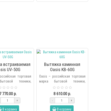
а встраиваемая
Вытяжка каминная
sis UV-50G
Oasis KB-60G
российская торговая
Oasis – российская торговая
ытовой техники,
марка бытовой техники,
я холдингом Forte в
основанная холдингом Forte в
ду. В продуктовую
2006 году. В продуктовую
7 770.00 р.
8 610.00 р.
енда вх..
линейку бренда вх..
+
-
+
В корзину
В корзину