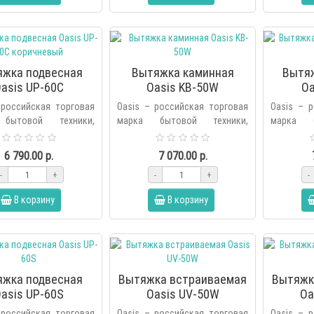
яжка подвесная
Вытяжка каминная
Вытя
asis UP-60С
Oasis KB-50W
Oa
коричневый
 российская торговая
Oasis – российская торговая
Oasis – 
бытовой техники,
марка бытовой техники,
марка б
ная холдингом Forte в
основанная холдингом Forte в
основанна
оду. В продуктовую
2006 году. В продуктовую
2006 го
6 790.00 р.
7 070.00 р.
бренда вх..
линейку бренда вх..
линейку бр
-
+
-
+
-
В корзину
В корзину
яжка подвесная
Вытяжка встраиваемая
Вытяжк
asis UP-60S
Oasis UV-50W
Oa
 российская торговая
Oasis – российская торговая
Oasis – 