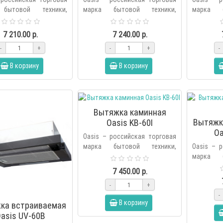
бытовой техники,
марка бытовой техники,
марка б
ная холдингом Forte в
основанная холдингом Forte в
основанна
оду. В продуктовую
2006 году. В продуктовую
2006 го
7 210.00 р.
7 240.00 р.
бренда вх..
линейку бренда вх..
линейку бр
-
+
-
+
-
В корзину
В корзину
Вытяжка каминная
Вытяжк
Oasis KB-60I
Oa
Oasis – российская торговая
марка бытовой техники,
Oasis – 
основанная холдингом Forte в
марка б
2006 году. В продуктовую
основанна
7 450.00 р.
линейку бренда вх..
2006 го
-
+
линейку бр
-
В корзину
ка встраиваемая
asis UV-60B