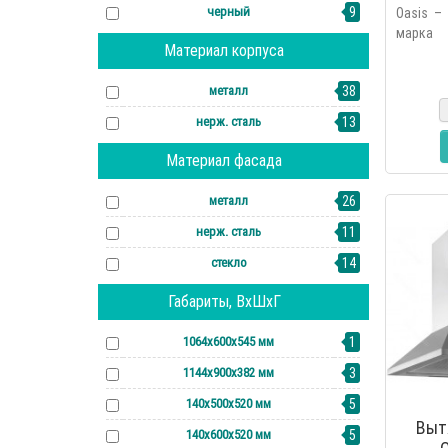
черный
9
Oasis –
марка 
Материал корпуса
основан
2006 г
металл
38
линейку 
нерж. сталь
13
Материал фасада
металл
26
нерж. сталь
11
стекло
14
Габариты, ВхШхГ
1064х600х545 мм
1
1144х900х382 мм
3
140х500х520 мм
5
Выт
140х600х520 мм
5