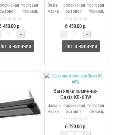
российская торговая
Oasis – российская торговая
ытовой техники,
марка бытовой техники,
я холдингом Forte в
основанная холдингом Forte в
ду. В продуктовую
2006 году. В продуктовую
6 450.00 р.
6 450.00 р.
енда вх..
линейку бренда вх..
+
-
+
Нет в наличии
Нет в наличии
Вытяжка каминная
Oasis KB-60W
Oasis – российская торговая
марка бытовой техники,
основанная холдингом Forte в
2006 году. В продуктовую
6 720.00 р.
линейку бренда вх..
-
+