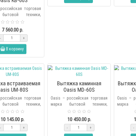
asis KB-60S
 российская торговая
бытовой техники,
ная холдингом Forte в
оду. В продуктовую
7 560.00 р.
бренда вх..
-
+
В корзину
ка встраиваемая
Вытяжка каминная
Вытяжк
asis UM-80S
Oasis MD-60S
O
 российская торговая
Oasis – российская торговая
Oasis – 
бытовой техники,
марка бытовой техники,
марка б
ная холдингом Forte в
основанная холдингом Forte в
основанна
оду. В продуктовую
2006 году. В продуктовую
2006 го
10 145.00 р.
10 450.00 р.
1
бренда вх..
линейку бренда вх..
линейку бр
-
+
-
+
-