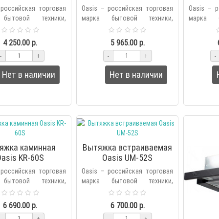
 российская торговая
Oasis – российская торговая
Oasis – 
бытовой техники,
марка бытовой техники,
марка б
ная холдингом Forte в
основанная холдингом Forte в
основанна
оду. В продуктовую
2006 году. В продуктовую
2006 го
4 250.00 р.
5 965.00 р.
бренда вх..
линейку бренда вх..
линейку бр
-
+
-
+
-
Нет в наличии
Нет в наличии
яжка каминная
Вытяжка встраиваемая
Oasis KR-60S
Oasis UM-52S
 российская торговая
Oasis – российская торговая
бытовой техники,
марка бытовой техники,
ная холдингом Forte в
основанная холдингом Forte в
оду. В продуктовую
2006 году. В продуктовую
6 690.00 р.
6 700.00 р.
бренда вх..
линейку бренда вх..
-
+
-
+