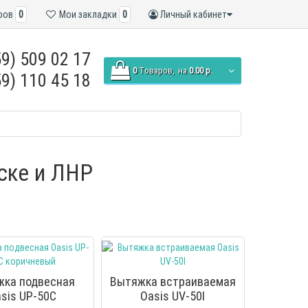
ров
0
Мои закладки
0
Личный кабинет
9) 509 02 17
0
Tоваров,
на
0.00 р.
9) 110 45 18
нске и ЛНР
жка подвесная
Вытяжка встраиваемая
sis UP-50С
Oasis UV-50I