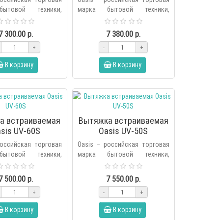
ытовой техники,
марка бытовой техники,
я холдингом Forte в
основанная холдингом Forte в
ду. В продуктовую
2006 году. В продуктовую
7 300.00 р.
7 380.00 р.
енда вх..
линейку бренда вх..
+
-
+
В корзину
В корзину
а встраиваемая
Вытяжка встраиваемая
sis UV-60S
Oasis UV-50S
российская торговая
Oasis – российская торговая
ытовой техники,
марка бытовой техники,
я холдингом Forte в
основанная холдингом Forte в
ду. В продуктовую
2006 году. В продуктовую
7 500.00 р.
7 550.00 р.
енда вх..
линейку бренда вх..
+
-
+
В корзину
В корзину