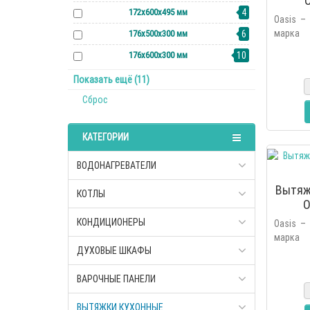
O
172х600х495 мм
4
Oasis –
марка 
176х500х300 мм
6
основан
176х600х300 мм
10
2006 г
линейку 
190х600х500 мм
3
Показать ещё (11)
190х800х450 мм
1
Сброс
250х500х525 мм
1
КАТЕГОРИИ
254х520х254 мм
1
254х700х254 мм
1
ВОДОНАГРЕВАТЕЛИ
820х600х500 мм
1
Вытяж
КОТЛЫ
O
830х600х450 мм
3
КОНДИЦИОНЕРЫ
Oasis –
830х600х480 мм
1
марка 
885х600х365 мм
1
ДУХОВЫЕ ШКАФЫ
основан
2006 г
960х500х475 мм
2
линейку 
ВАРОЧНЫЕ ПАНЕЛИ
960х600х475 мм
2
ВЫТЯЖКИ КУХОННЫЕ