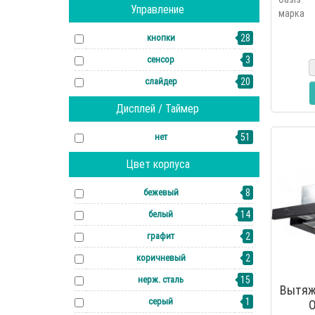
Управление
марка 
основан
кнопки
28
2006 г
линейку 
сенсор
3
слайдер
20
Дисплей / Таймер
нет
51
Цвет корпуса
бежевый
8
белый
14
графит
2
коричневый
2
нерж. сталь
15
Вытяж
серый
1
O