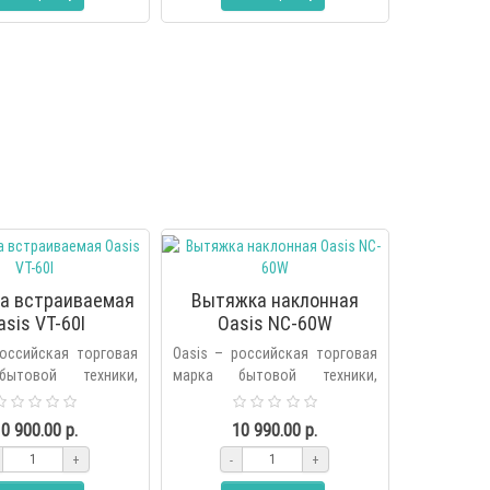
а встраиваемая
Вытяжка наклонная
asis VT-60I
Oasis NC-60W
российская торговая
Oasis – российская торговая
ытовой техники,
марка бытовой техники,
я холдингом Forte в
основанная холдингом Forte в
ду. В продуктовую
2006 году. В продуктовую
0 900.00 р.
10 990.00 р.
енда вх..
линейку бренда вх..
+
-
+