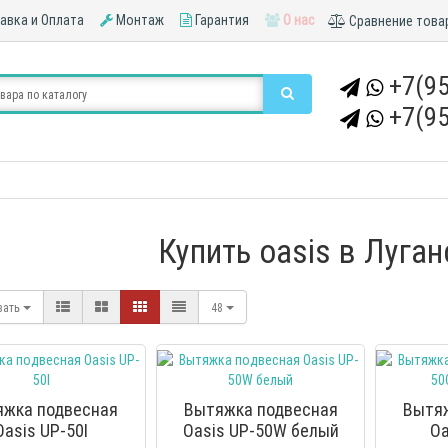
вка и Оплата
Монтаж
Гарантия
О нас
Сравнение това
+7(95
+7(95
Купить oasis в Луга
вать
48
яжка подвесная
Вытяжка подвесная
Вытя
Oasis UP-50I
Oasis UP-50W белый
Oa