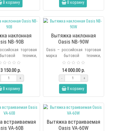
В корзину
В корзину
жка наклонная
Вытяжка наклонная
sis NB-90B
Oasis NB-90W
российская торговая
Oasis – российская торговая
ытовой техники,
марка бытовой техники,
я холдингом Forte в
основанная холдингом Forte в
ду. В продуктовую
2006 году. В продуктовую
3 150.00 р.
14 000.00 р.
енда вх..
линейку бренда вх..
+
-
+
В корзину
В корзину
а встраиваемая
Вытяжка встраиваемая
sis VA-60B
Oasis VA-60W