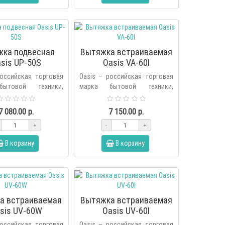
жка подвесная
Вытяжка встраиваемая
sis UP-50S
Oasis VA-60I
российская торговая
Oasis – российская торговая
ытовой техники,
марка бытовой техники,
я холдингом Forte в
основанная холдингом Forte в
ду. В продуктовую
2006 году. В продуктовую
7 080.00 р.
7 150.00 р.
енда вх..
линейку бренда вх..
+
-
+
В корзину
В корзину
а встраиваемая
Вытяжка встраиваемая
sis UV-60W
Oasis UV-60I
российская торговая
Oasis – российская торговая