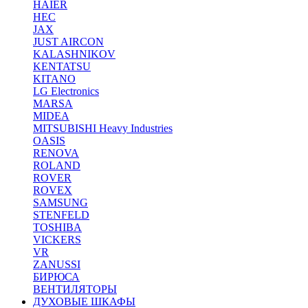
HAIER
HEC
JAX
JUST AIRCON
KALASHNIKOV
KENTATSU
KITANO
LG Electronics
MARSA
MIDEA
MITSUBISHI Heavy Industries
OASIS
RENOVA
ROLAND
ROVER
ROVEX
SAMSUNG
STENFELD
TOSHIBA
VICKERS
VR
ZANUSSI
БИРЮСА
ВЕНТИЛЯТОРЫ
ДУХОВЫЕ ШКАФЫ