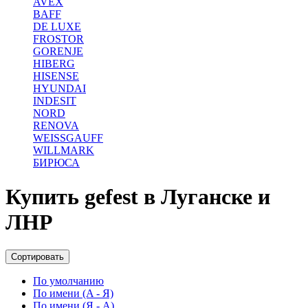
AVEX
BAFF
DE LUXE
FROSTOR
GORENJE
HIBERG
HISENSE
HYUNDAI
INDESIT
NORD
RENOVA
WEISSGAUFF
WILLMARK
БИРЮСА
Купить gefest в Луганске и
ЛНР
Сортировать
По умолчанию
По имени (A - Я)
По имени (Я - A)