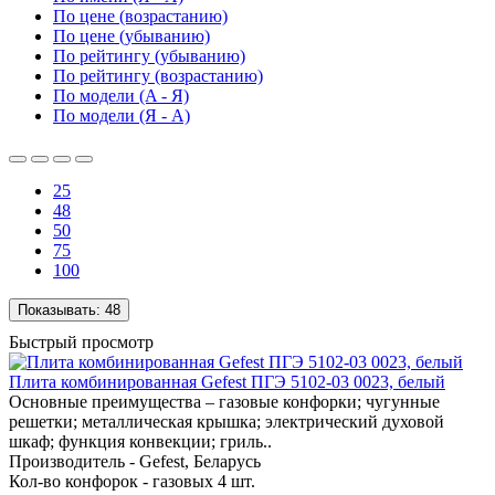
По цене (возрастанию)
По цене (убыванию)
По рейтингу (убыванию)
По рейтингу (возрастанию)
По модели (A - Я)
По модели (Я - A)
25
48
50
75
100
Показывать:
48
Быстрый просмотр
Плита комбинированная Gefest ПГЭ 5102-03 0023, белый
Основные преимущества – газовые конфорки; чугунные
решетки; металлическая крышка; электрический духовой
шкаф; функция конвекции; гриль..
Производитель -
Gefest, Беларусь
Кол-во конфорок -
газовых 4 шт.