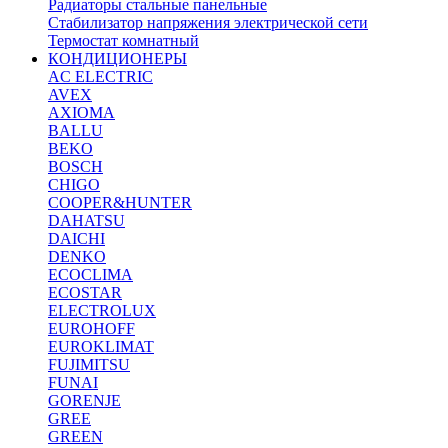
Радиаторы стальные панельные
Стабилизатор напряжения электрической сети
Термостат комнатный
КОНДИЦИОНЕРЫ
AC ELECTRIC
AVEX
AXIOMA
BALLU
BEKO
BOSCH
CHIGO
COOPER&HUNTER
DAHATSU
DAICHI
DENKO
ECOCLIMA
ECOSTAR
ELECTROLUX
EUROHOFF
EUROKLIMAT
FUJIMITSU
FUNAI
GORENJE
GREE
GREEN