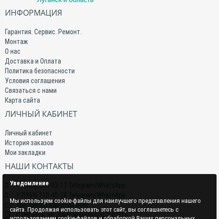
ИНФОРМАЦИЯ
Гарантия. Сервис. Ремонт.
Монтаж
О нас
Доставка и Оплата
Политика безопасности
Условия соглашения
Связаться с нами
Карта сайта
ЛИЧНЫЙ КАБИНЕТ
Личный кабинет
История заказов
Мои закладки
НАШИ КОНТАКТЫ
Уведомление
+7(959) 509-02-17 Telegram/WhatsApp
+7(959) 110-45-18 Telegram/WhatsApp
Мы используем cookie-файлы для наилучшего представления нашего
specclimat.lg@gmail.com
сайта. Продолжая использовать этот сайт, вы соглашаетесь с
г. Луганск, ул. Даргомыжского, 2-Е/216
использованием cookie-файлов и обработкой Ваших персональных