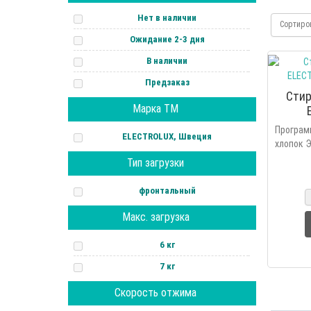
Нет в наличии
Сортиро
Ожидание 2-3 дня
В наличии
Предзаказ
Сти
Марка ТМ
Програм
ELECTROLUX, Швеция
хлопок Э
ткани;
Тип загрузки
полоска
анти-алл
фронтальный
ш..
Макс. загрузка
6 кг
7 кг
Скорость отжима