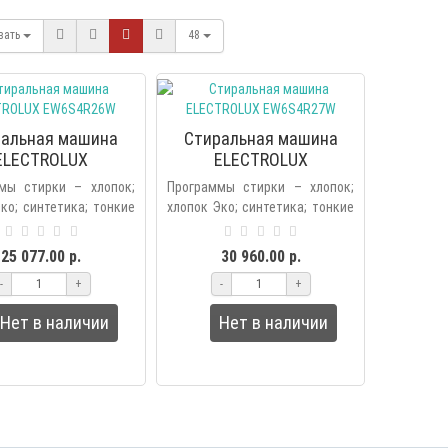
вать
48
ральная машина
Стиральная машина
ELECTROLUX
ELECTROLUX
EW6S4R26W
EW6S4R27W
мы стирки – хлопок;
Программы стирки – хлопок;
ко; синтетика; тонкие
хлопок Эко; синтетика; тонкие
 быстрая 14 мин;
ткани; быстрая 14 мин;
ние; слив / отжим;
полоскание; слив / отжим;
25 077.00 р.
30 960.00 р.
ергия; детское белье;
анти-аллергия; детское белье;
-
+
-
+
ш..
Нет в наличии
Нет в наличии