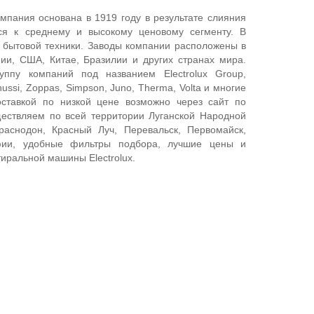
омпания основана в 1919 году в результате слияния
ится к среднему и высокому ценовому сегменту. В
 бытовой техники. Заводы компании расположены в
ии, США, Китае, Бразилии и других странах мира.
уппу компаний под названием Electrolux Group,
ssi, Zoppas, Simpson, Juno, Therma, Volta и многие
тавкой по низкой цене возможно через сайт по
ществляем по всей территории Луганской Народной
Краснодон, Красный Луч, Перевальск, Первомайск,
рафии, удобные фильтры подбора, лучшие цены и
иральной машины Electrolux.