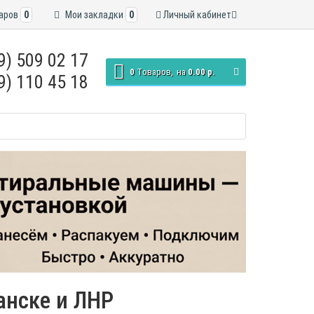
аров
0
Мои закладки
0
Личный кабинет
9) 509 02 17
0
Tоваров,
на
0.00 р.
9) 110 45 18
ганске и ЛНР