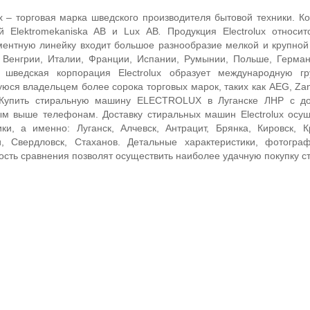
ux – торговая марка шведского производителя бытовой техники. К
й Elektromekaniska AB и Lux АВ
.
Продукция Electrolux относ
ментную линейку входит большое разнообразие мелкой и крупной
 Венгрии, Италии, Франции, Испании, Румынии, Польше, Герман
 шведская корпорация Electrolux образует международную гр
ся владельцем более сорока торговых марок, таких как AEG, Zanu
Купить стиральную машину ELECTROLUX в Луганске ЛНР с дос
ым выше телефонам. Доставку стиральных машин Electrolux осу
ики, а именно: Луганск, Алчевск, Антрацит, Брянка, Кировск, 
и, Свердловск, Стаханов. Детальные характеристики, фотог
сть сравнения позволят осуществить наиболее удачную покупку ст