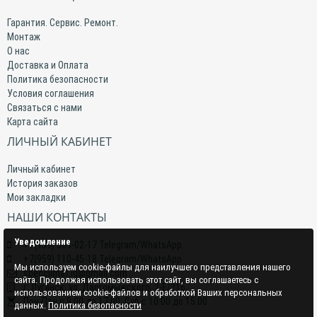
Гарантия. Сервис. Ремонт.
Монтаж
О нас
Доставка и Оплата
Политика безопасности
Условия соглашения
Связаться с нами
Карта сайта
ЛИЧНЫЙ КАБИНЕТ
Личный кабинет
История заказов
Мои закладки
НАШИ КОНТАКТЫ
Уведомление
+7(959) 509-02-17 Telegram/WhatsApp
+7(959) 110-45-18 Telegram/WhatsApp
Мы используем cookie-файлы для наилучшего представления нашего
specclimat.lg@gmail.com
сайта. Продолжая использовать этот сайт, вы соглашаетесь с
г. Луганск, ул. Даргомыжского, 2-Е/216
использованием cookie-файлов и обработкой Ваших персональных
Пон-Птн с 9:00 до 17:00; Суб с 10:00 до 15:00
данных.
Политика безопасности