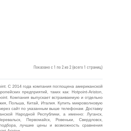
Показано с 1 по 2 из 2 (всего 1 страниц)
point. С 2014 года компания поглощена американской
опейских предприятий, таких как: Hotpoint-Ariston,
point. Компания выпускает встраиваемую и отдельно
кия, Польша, Китай, Италия. Купить микроволновую
о через сайт по указанным выше телефонам. Доставку
нской Народной Республики, а именно: Луганск,
ревальск, Первомайск, Ровеньки, Свердловск,
 подбора, лучшие цены и возможность сравнения
nt-Ariston.