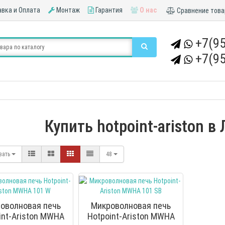
вка и Оплата
Монтаж
Гарантия
О нас
Сравнение това
+7(95
+7(95
Купить hotpoint-ariston в
вать
48
оволновая печь
Микроволновая печь
int-Ariston MWHA
Hotpoint-Ariston MWHA