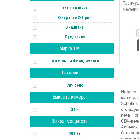
Пре
Нет в наличии
механи
таймер
Ожидание 2-3 дня
размо
В наличии
окончан
дизайн, 
Предзаказ
Марка ТМ
HOTPOINT-Ariston, Италия
Тип печи
СВЧ соло
Hotpoint
Емкость камеры
корпорац
Scholtes
стоящую
20 л
печь Hot
Выход. мощность
СВЧ-печ
Алчевск
Стахано
700 Вт
позволят