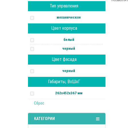
Тип управления
механическое
Цвет корпуса
белый
черный
Цвет фасада
черный
Габариты, ВхШхГ
262х452х367 мм
Сброс
КАТЕГОРИИ