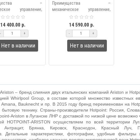
101 W
101 SB
имущества –
Преимущества –
ческое управление,
механическое управление,
, автоматическая
таймер, автоматическая
розка, сигнал об
разморозка, сигнал об
14 400.00 р.
14 590.00 р.
ии готовки, стильный
окончании готовки, стильный
-
+
-
+
интуитивно понятно..
дизайн, интуитивно понятно..
Нет в наличии
Нет в наличии
-Ariston – бренд слияния двух итальянских компаний Ariston и Hot
ией Whirlpool Group, в составе которой множество известных евр
, Amana, Bauknecht и пр. В 2015 году бренд переименован на Hot
 бытовую технику. Страны-производители Hotpoint: Россия, Слова
point-Ariston в Луганске ЛНР с доставкой по низкой цене возможн
ей HOTPOINT-ARISTON осуществляем по всей территории Луга
, Антрацит, Брянка, Кировск, Краснодон, Красный Луч, Пе
в. Детальные характеристики, фотографии, удобные фильтры
 осуществить наиболее удачную покупку микроволновой печи Hotpoi