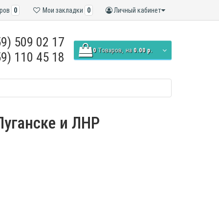
ров
0
Мои закладки
0
Личный кабинет
9) 509 02 17
0
Tоваров,
на
0.00 р.
9) 110 45 18
 Луганске и ЛНР