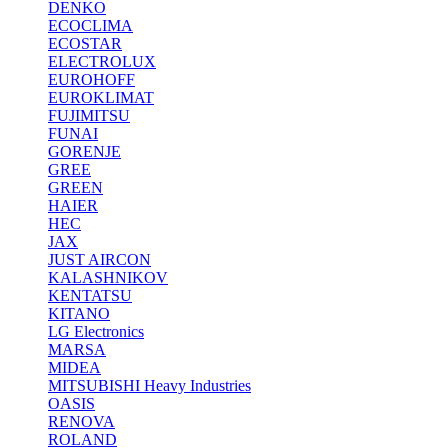
DENKO
ECOCLIMA
ECOSTAR
ELECTROLUX
EUROHOFF
EUROKLIMAT
FUJIMITSU
FUNAI
GORENJE
GREE
GREEN
HAIER
HEC
JAX
JUST AIRCON
KALASHNIKOV
KENTATSU
KITANO
LG Electronics
MARSA
MIDEA
MITSUBISHI Heavy Industries
OASIS
RENOVA
ROLAND