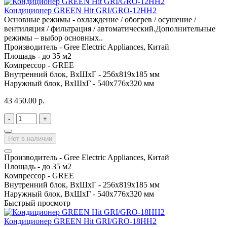
Кондиционер GREEN Hit GRI/GRO-12HH2
Основные режимы - охлаждение / обогрев / осушение /
вентиляция / фильтрация / автоматический.Дополнительные
режимы – выбор основных..
Производитель -
Gree Electric Appliances, Китай
Площадь -
до 35 м2
Компрессор -
GREE
Внутренний блок, ВхШхГ -
256х819х185 мм
Наружный блок, ВхШхГ -
540х776х320 мм
43 450.00 р.
-
+
Нет в наличии
Производитель -
Gree Electric Appliances, Китай
Площадь -
до 35 м2
Компрессор -
GREE
Внутренний блок, ВхШхГ -
256х819х185 мм
Наружный блок, ВхШхГ -
540х776х320 мм
Быстрый просмотр
Кондиционер GREEN Hit GRI/GRO-18HH2