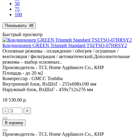
50
75
100
Показывать:
48
Быстрый просмотр
Кондиционер GREEN Triumph Standard TSI/TSO-07HRSY2
Основные режимы - охлаждение / обогрев / осушение /
вентиляция / фильтрация / автоматический.Дополнительные
режимы – выбор основных..
Производитель -
TCL Home Appliances Co., КНР
Площадь -
до 20 м2
Компрессор -
GMCC Toshiba
Внутренний блок, ВхШхГ -
255х698х190 мм
Наружный блок, ВхШхГ -
459х712х276 мм
18 530.00 р.
-
+
В корзину
Производитель -
TCL Home Appliances Co., КНР