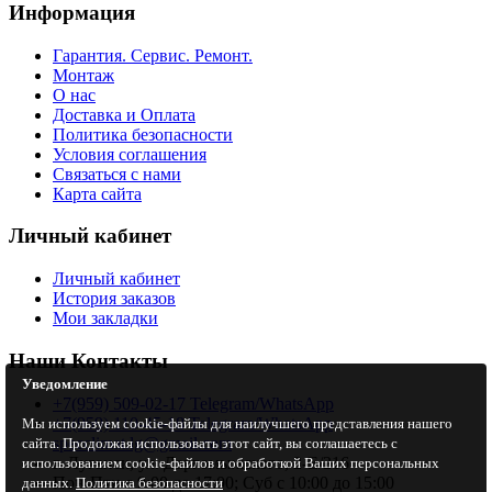
Информация
Гарантия. Сервис. Ремонт.
Монтаж
О нас
Доставка и Оплата
Политика безопасности
Условия соглашения
Связаться с нами
Карта сайта
Личный кабинет
Личный кабинет
История заказов
Мои закладки
Наши Контакты
Уведомление
+7(959) 509-02-17 Telegram/WhatsApp
+7(959) 110-45-18 Telegram/WhatsApp
Мы используем cookie-файлы для наилучшего представления нашего
specclimat.lg@gmail.com
сайта. Продолжая использовать этот сайт, вы соглашаетесь с
г. Луганск, ул. Даргомыжского, 2-Е/216
использованием cookie-файлов и обработкой Ваших персональных
Пон-Птн с 9:00 до 17:00; Суб с 10:00 до 15:00
данных.
Политика безопасности