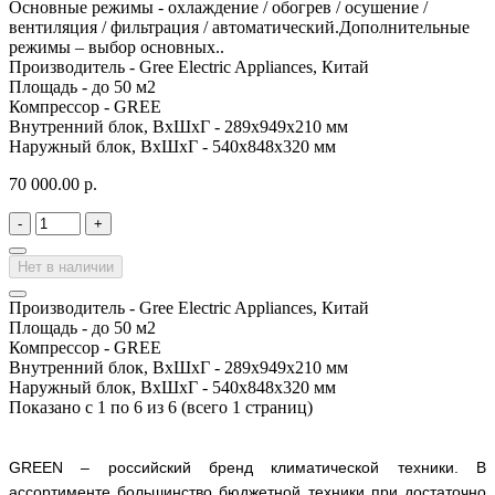
Основные режимы - охлаждение / обогрев / осушение /
вентиляция / фильтрация / автоматический.Дополнительные
режимы – выбор основных..
Производитель -
Gree Electric Appliances, Китай
Площадь -
до 50 м2
Компрессор -
GREE
Внутренний блок, ВхШхГ -
289х949х210 мм
Наружный блок, ВхШхГ -
540х848х320 мм
70 000.00 р.
-
+
Нет в наличии
Производитель -
Gree Electric Appliances, Китай
Площадь -
до 50 м2
Компрессор -
GREE
Внутренний блок, ВхШхГ -
289х949х210 мм
Наружный блок, ВхШхГ -
540х848х320 мм
Показано с 1 по 6 из 6 (всего 1 страниц)
GREEN
– российский бренд климатической техники. В
ассортименте большинство бюджетной техники при достаточно