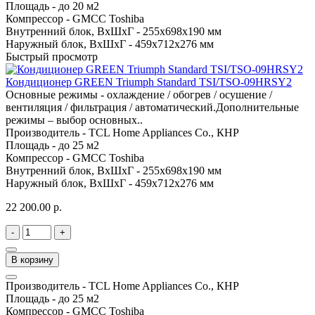
Площадь -
до 20 м2
Компрессор -
GMCC Toshiba
Внутренний блок, ВхШхГ -
255х698х190 мм
Наружный блок, ВхШхГ -
459х712х276 мм
Быстрый просмотр
Кондиционер GREEN Triumph Standard TSI/TSO-09HRSY2
Основные режимы - охлаждение / обогрев / осушение /
вентиляция / фильтрация / автоматический.Дополнительные
режимы – выбор основных..
Производитель -
TCL Home Appliances Co., КНР
Площадь -
до 25 м2
Компрессор -
GMCC Toshiba
Внутренний блок, ВхШхГ -
255х698х190 мм
Наружный блок, ВхШхГ -
459х712х276 мм
22 200.00 р.
-
+
В корзину
Производитель -
TCL Home Appliances Co., КНР
Площадь -
до 25 м2
Компрессор -
GMCC Toshiba