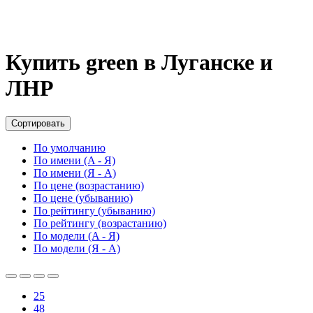
Купить green в Луганске и
ЛНР
Сортировать
По умолчанию
По имени (A - Я)
По имени (Я - A)
По цене (возрастанию)
По цене (убыванию)
По рейтингу (убыванию)
По рейтингу (возрастанию)
По модели (A - Я)
По модели (Я - A)
25
48