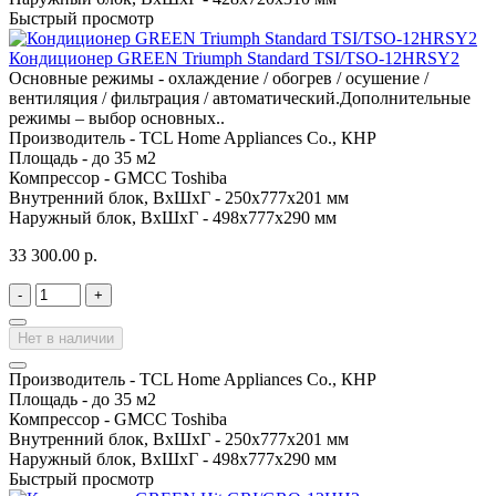
Быстрый просмотр
Кондиционер GREEN Triumph Standard TSI/TSO-12HRSY2
Основные режимы - охлаждение / обогрев / осушение /
вентиляция / фильтрация / автоматический.Дополнительные
режимы – выбор основных..
Производитель -
TCL Home Appliances Co., КНР
Площадь -
до 35 м2
Компрессор -
GMCC Toshiba
Внутренний блок, ВхШхГ -
250х777х201 мм
Наружный блок, ВхШхГ -
498х777х290 мм
33 300.00 р.
-
+
Нет в наличии
Производитель -
TCL Home Appliances Co., КНР
Площадь -
до 35 м2
Компрессор -
GMCC Toshiba
Внутренний блок, ВхШхГ -
250х777х201 мм
Наружный блок, ВхШхГ -
498х777х290 мм
Быстрый просмотр