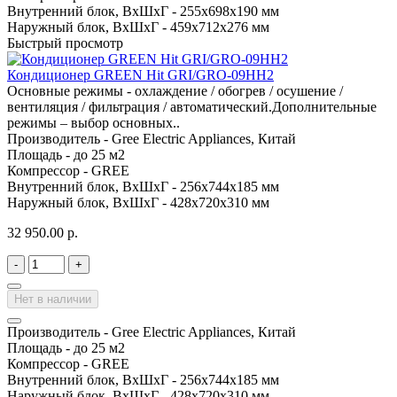
Внутренний блок, ВхШхГ -
255х698х190 мм
Наружный блок, ВхШхГ -
459х712х276 мм
Быстрый просмотр
Кондиционер GREEN Hit GRI/GRO-09HH2
Основные режимы - охлаждение / обогрев / осушение /
вентиляция / фильтрация / автоматический.Дополнительные
режимы – выбор основных..
Производитель -
Gree Electric Appliances, Китай
Площадь -
до 25 м2
Компрессор -
GREE
Внутренний блок, ВхШхГ -
256х744х185 мм
Наружный блок, ВхШхГ -
428х720х310 мм
32 950.00 р.
-
+
Нет в наличии
Производитель -
Gree Electric Appliances, Китай
Площадь -
до 25 м2
Компрессор -
GREE
Внутренний блок, ВхШхГ -
256х744х185 мм
Наружный блок, ВхШхГ -
428х720х310 мм